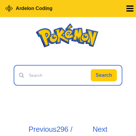
Ardelon Coding
Search
Previous
296 /
Next