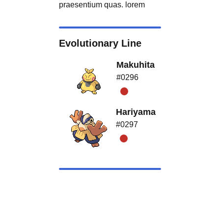
praesentium quas. lorem
Evolutionary Line
Makuhita
#0296
Hariyama
#0297