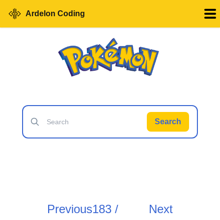
Ardelon Coding
Search
Previous
183 /
Next