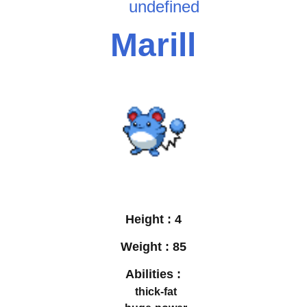
undefined
Marill
Height :
4
Weight :
85
Abilities :
thick-fat