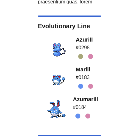
praesentium quas. lorem
Evolutionary Line
Azurill
#0298
Marill
#0183
Azumarill
#0184