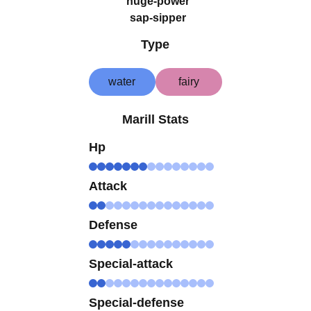
huge-power
sap-sipper
Type
water
fairy
Marill Stats
Hp
Attack
Defense
Special-attack
Special-defense