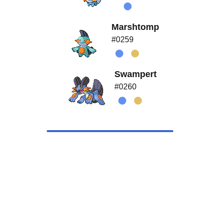
Marshtomp
#0259
Swampert
#0260