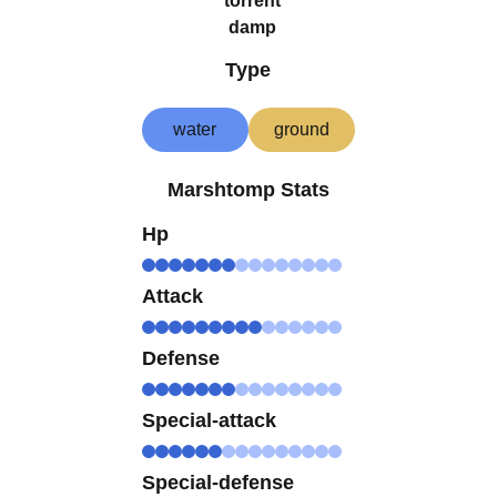
torrent
damp
Type
water
ground
Marshtomp Stats
Hp
Attack
Defense
Special-attack
Special-defense