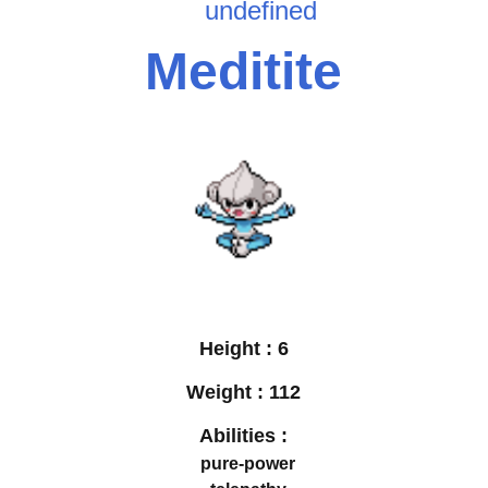
undefined
Meditite
Height :
6
Weight :
112
Abilities :
pure-power