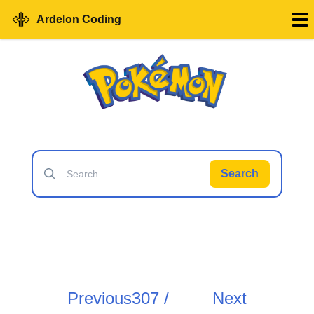
Ardelon Coding
Search
Previous
307 /
Next