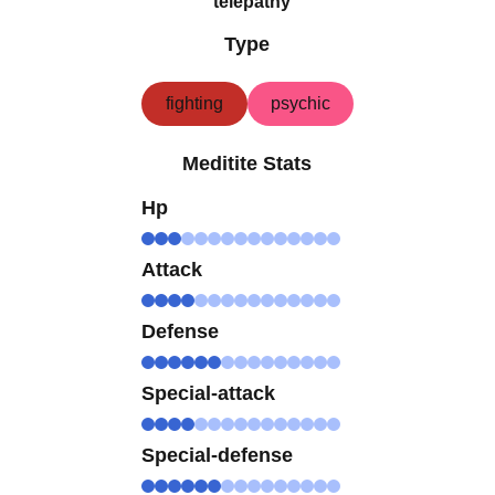
telepathy
Type
fighting
psychic
Meditite Stats
Hp
Attack
Defense
Special-attack
Special-defense