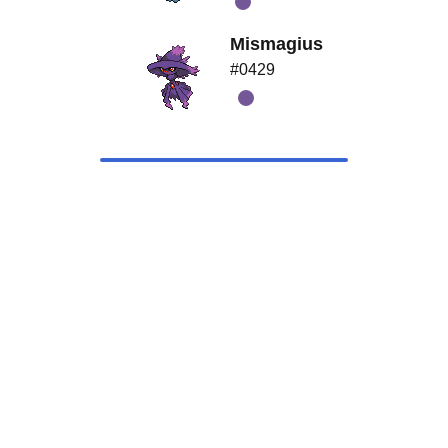
Mismagius
#0429