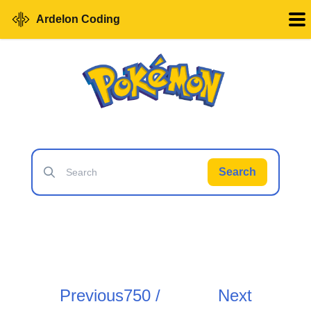
Ardelon Coding
Search
Previous
750 /
Next