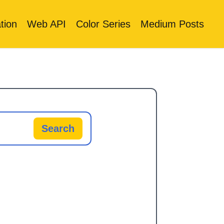
tion
Web API
Color Series
Medium Posts
Search