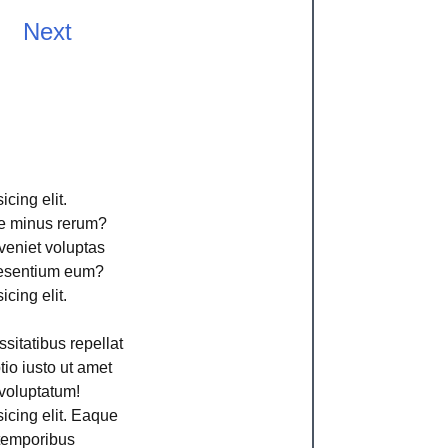
Next
cing elit.
ime minus rerum?
veniet voluptas
aesentium eum?
cing elit.
sitatibus repellat
io iusto ut amet
voluptatum!
icing elit. Eaque
 temporibus