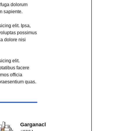
r fuga dolorum
m sapiente.
cing elit. Ipsa,
voluptas possimus
ga dolore nisi
cing elit.
ptatibus facere
imos officia
raesentium quas.
Garganacl