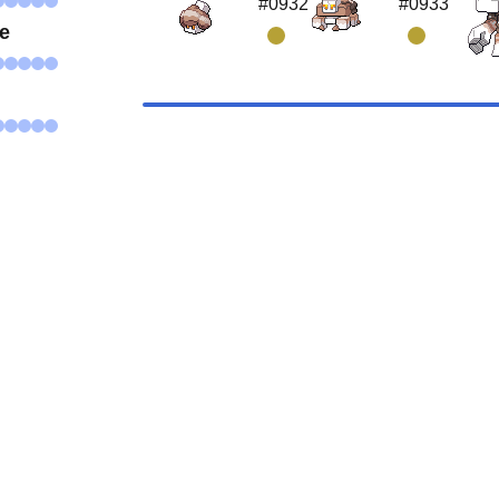
#0932
#0933
se