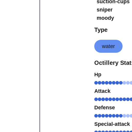
suction-cups
sniper
moody
Type
water
Octillery Sta
Hp
Attack
Defense
Special-attack