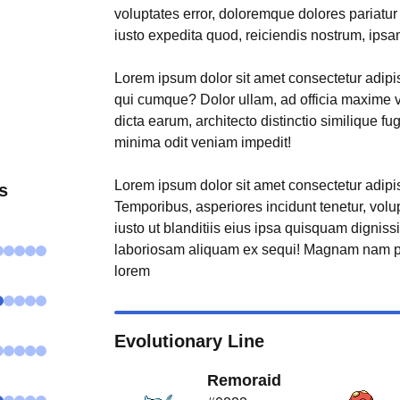
voluptates error, doloremque dolores pariatu
iusto expedita quod, reiciendis nostrum, ipsa
Lorem ipsum dolor sit amet consectetur adipisi
qui cumque? Dolor ullam, ad officia maxime 
dicta earum, architecto distinctio similique fu
minima odit veniam impedit!
Lorem ipsum dolor sit amet consectetur adipisi
ts
Temporibus, asperiores incidunt tenetur, volu
iusto ut blanditiis eius ipsa quisquam digniss
laboriosam aliquam ex sequi! Magnam nam p
lorem
Evolutionary Line
Remoraid