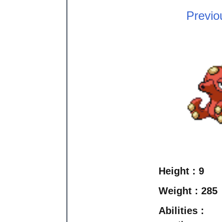
Previo
Height :
9
Weight :
285
Abilities :