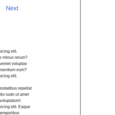
Next
cing elit.
ime minus rerum?
veniet voluptas
aesentium eum?
cing elit.
sitatibus repellat
io iusto ut amet
voluptatum!
icing elit. Eaque
 temporibus