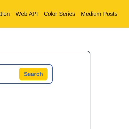
tion
Web API
Color Series
Medium Posts
Search