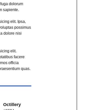
r fuga dolorum
m sapiente.
cing elit. Ipsa,
voluptas possimus
ga dolore nisi
cing elit.
ptatibus facere
imos officia
raesentium quas.
Octillery