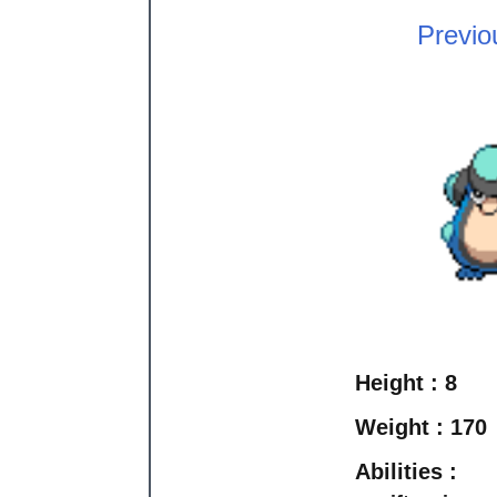
Previo
Height :
8
Weight :
170
Abilities :