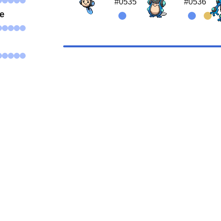
#0535
#0536
se