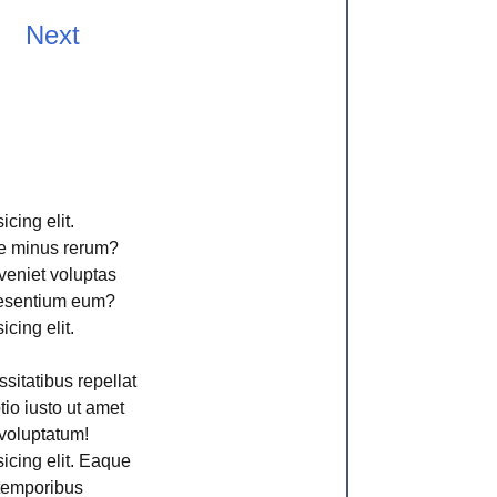
Next
cing elit.
ime minus rerum?
veniet voluptas
aesentium eum?
cing elit.
sitatibus repellat
io iusto ut amet
voluptatum!
icing elit. Eaque
 temporibus