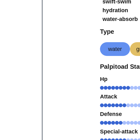
swift-swim
hydration
water-absorb
Type
water
g
Palpitoad Sta
Hp
Attack
Defense
Special-attack