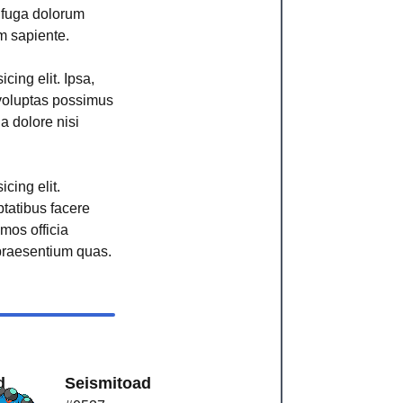
r fuga dolorum
m sapiente.
cing elit. Ipsa,
voluptas possimus
ga dolore nisi
cing elit.
ptatibus facere
imos officia
raesentium quas.
d
Seismitoad