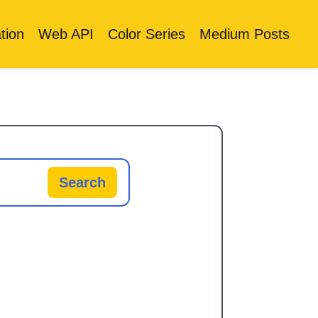
tion
Web API
Color Series
Medium Posts
Search