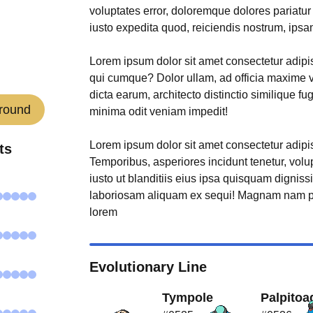
voluptates error, doloremque dolores pariatu
iusto expedita quod, reiciendis nostrum, ipsa
Lorem ipsum dolor sit amet consectetur adipisi
qui cumque? Dolor ullam, ad officia maxime 
dicta earum, architecto distinctio similique fu
round
minima odit veniam impedit!
Lorem ipsum dolor sit amet consectetur adipisi
ts
Temporibus, asperiores incidunt tenetur, volu
iusto ut blanditiis eius ipsa quisquam digniss
laboriosam aliquam ex sequi! Magnam nam p
lorem
Evolutionary Line
Tympole
Palpitoa