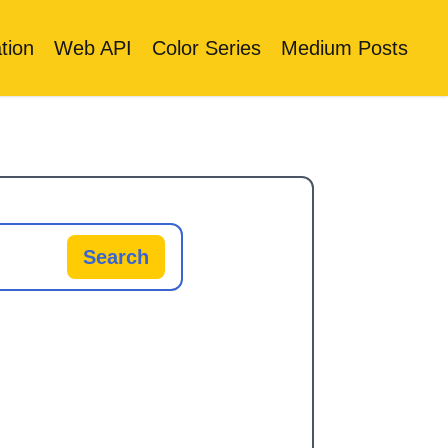
tion
Web API
Color Series
Medium Posts
Search