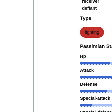
receiver
defiant
Type
fighting
Passimian St
Hp
Attack
Defense
Special-attack