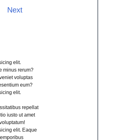
Next
cing elit.
ime minus rerum?
veniet voluptas
aesentium eum?
cing elit.
sitatibus repellat
io iusto ut amet
voluptatum!
icing elit. Eaque
 temporibus