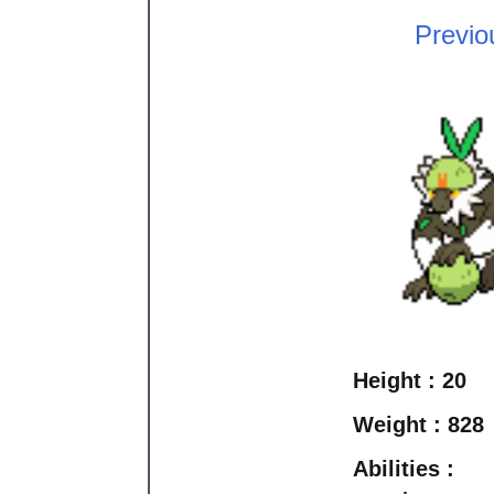
Previo
Height :
20
Weight :
828
Abilities :