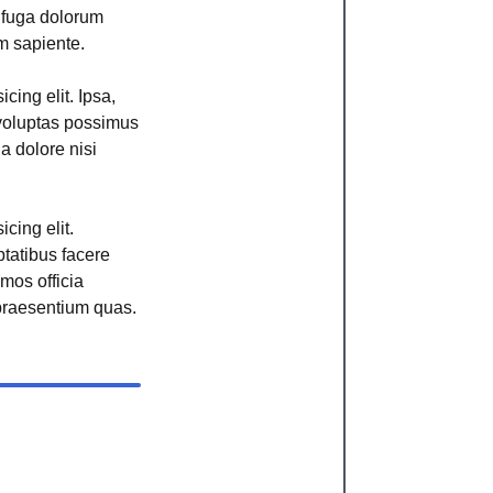
r fuga dolorum
m sapiente.
cing elit. Ipsa,
voluptas possimus
ga dolore nisi
cing elit.
ptatibus facere
imos officia
raesentium quas.