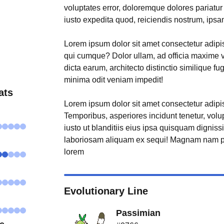
voluptates error, doloremque dolores pariatu
iusto expedita quod, reiciendis nostrum, ipsa
Lorem ipsum dolor sit amet consectetur adipisi
qui cumque? Dolor ullam, ad officia maxime 
dicta earum, architecto distinctio similique fu
minima odit veniam impedit!
ats
Lorem ipsum dolor sit amet consectetur adipisi
Temporibus, asperiores incidunt tenetur, volu
iusto ut blanditiis eius ipsa quisquam digniss
laboriosam aliquam ex sequi! Magnam nam p
lorem
Evolutionary Line
Passimian