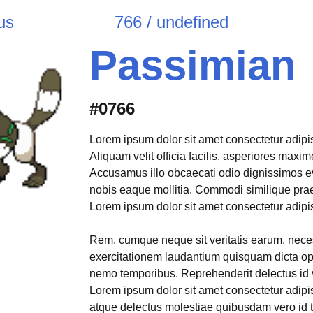
us
766 / undefined
Passimian
#0766
Lorem ipsum dolor sit amet consectetur adipisi
Aliquam velit officia facilis, asperiores max
Accusamus illo obcaecati odio dignissimos e
nobis eaque mollitia. Commodi similique pr
Lorem ipsum dolor sit amet consectetur adipisi
Rem, cumque neque sit veritatis earum, neces
exercitationem laudantium quisquam dicta opt
nemo temporibus. Reprehenderit delectus id 
Lorem ipsum dolor sit amet consectetur adipis
atque delectus molestiae quibusdam vero id