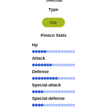
overcoat
Type
bug
Pineco Stats
Hp
Attack
Defense
Special-attack
Special-defense