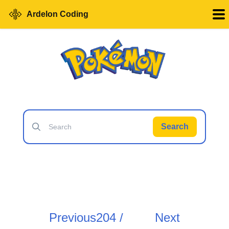
Ardelon Coding
Search
Previous
204 /
Next