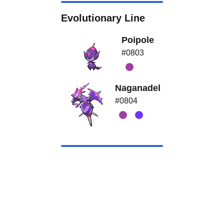
Evolutionary Line
Poipole
#0803
Naganadel
#0804