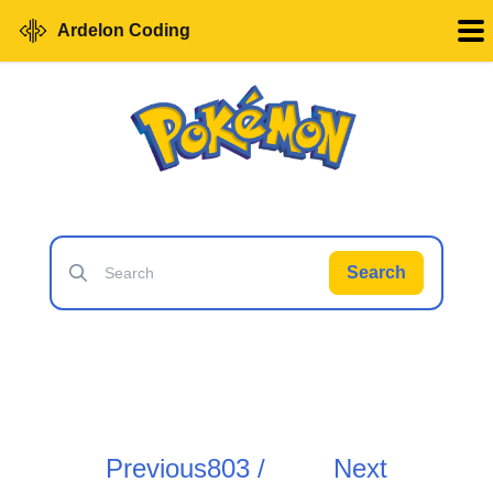
Ardelon Coding
Search
Previous
803 /
Next