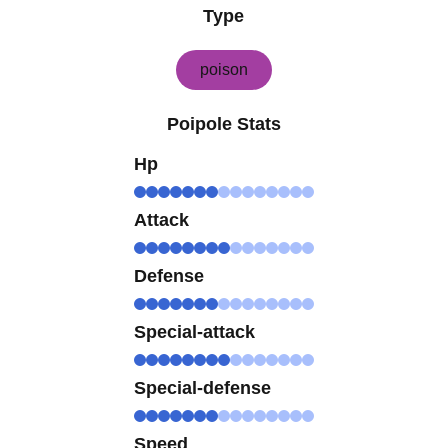
Type
poison
Poipole Stats
Hp
Attack
Defense
Special-attack
Special-defense
Speed