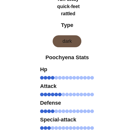
quick-feet
rattled
Type
dark
Poochyena Stats
Hp
Attack
Defense
Special-attack