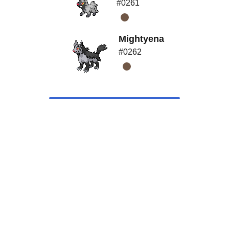
#0261
Mightyena
#0262