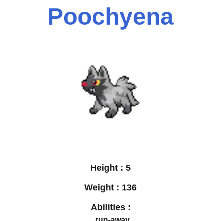
Poochyena
Height :
5
Weight :
136
Abilities :
run-away