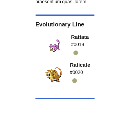
praesentium quas. lorem
Evolutionary Line
Rattata
#0019
Raticate
#0020