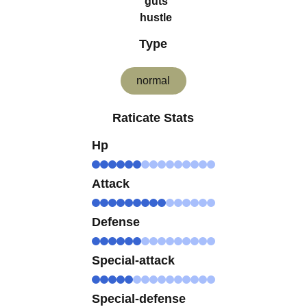
guts
hustle
Type
normal
Raticate Stats
Hp
Attack
Defense
Special-attack
Special-defense