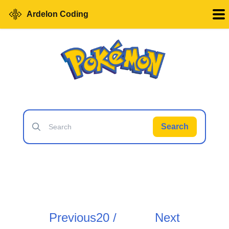
Ardelon Coding
Search
Previous
20 /
Next