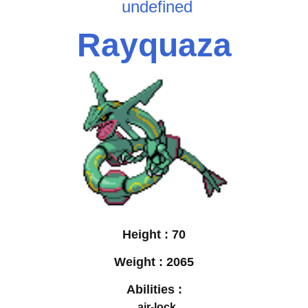
undefined
Rayquaza
Height :
70
Weight :
2065
Abilities :
air-lock