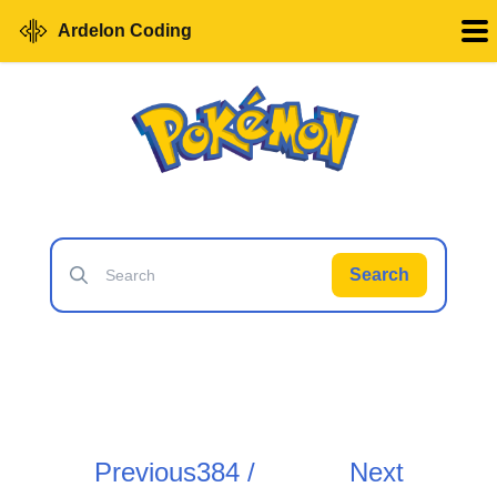
Ardelon Coding
Search
Previous
384 /
Next