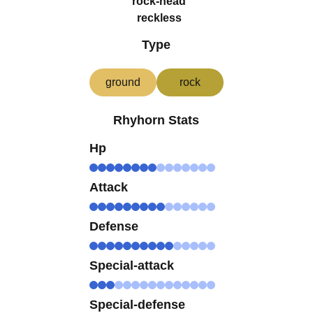
rock-head
reckless
Type
ground
rock
Rhyhorn Stats
Hp
Attack
Defense
Special-attack
Special-defense