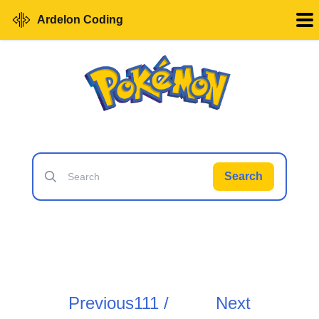
Ardelon Coding
Search
Previous
111 /
Next