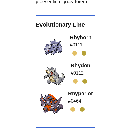
praesentium quas. lorem
Evolutionary Line
Rhyhorn
#0111
Rhydon
#0112
Rhyperior
#0464