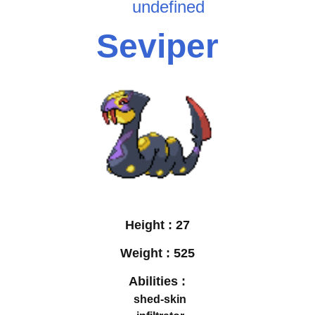
undefined
Seviper
Height :
27
Weight :
525
Abilities :
shed-skin