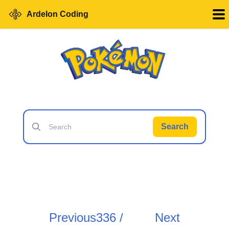
Ardelon Coding
Search
Previous
336 /
Next