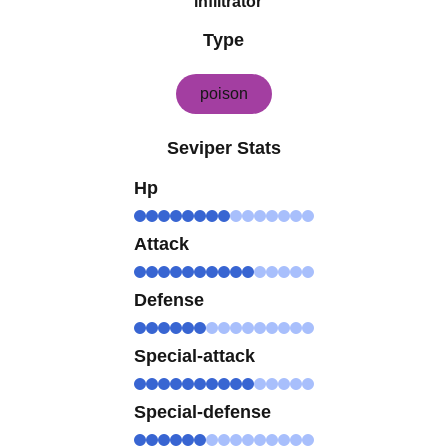
infiltrator
Type
poison
Seviper Stats
Hp
Attack
Defense
Special-attack
Special-defense