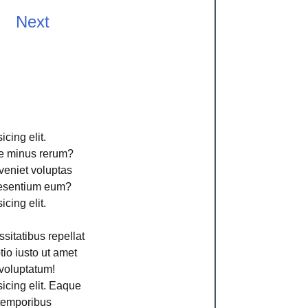
Next
cing elit.
ime minus rerum?
veniet voluptas
aesentium eum?
cing elit.
sitatibus repellat
io iusto ut amet
voluptatum!
icing elit. Eaque
 temporibus