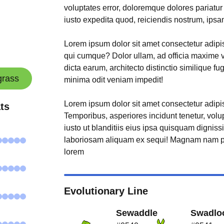
voluptates error, doloremque dolores pariatu
iusto expedita quod, reiciendis nostrum, ipsa
Lorem ipsum dolor sit amet consectetur adipisi
qui cumque? Dolor ullam, ad officia maxime 
dicta earum, architecto distinctio similique fu
grass
minima odit veniam impedit!
Lorem ipsum dolor sit amet consectetur adipisi
ts
Temporibus, asperiores incidunt tenetur, volu
iusto ut blanditiis eius ipsa quisquam digniss
laboriosam aliquam ex sequi! Magnam nam p
lorem
Evolutionary Line
Sewaddle
Swadlo