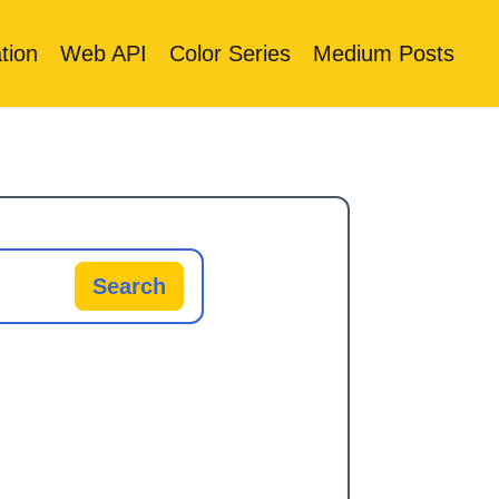
tion
Web API
Color Series
Medium Posts
Search