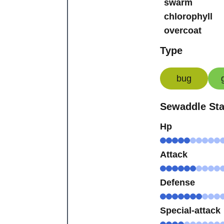
swarm
chlorophyll
overcoat
Type
bug
Sewaddle Sta
Hp
Attack
Defense
Special-attack