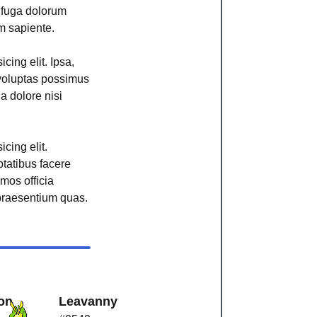
r fuga dolorum
m sapiente.
cing elit. Ipsa,
voluptas possimus
ga dolore nisi
cing elit.
ptatibus facere
imos officia
raesentium quas.
on
Leavanny