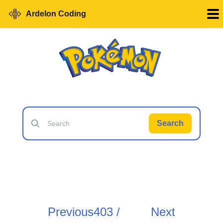
Ardelon Coding
Search
Previous
403 /
Next