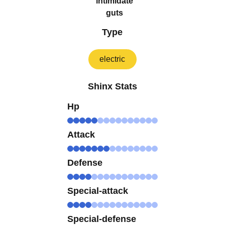
intimidate
guts
Type
electric
Shinx Stats
Hp
Attack
Defense
Special-attack
Special-defense