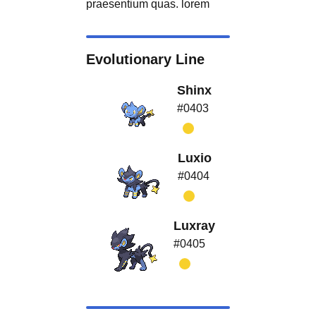
praesentium quas. lorem
Evolutionary Line
Shinx
#0403
Luxio
#0404
Luxray
#0405