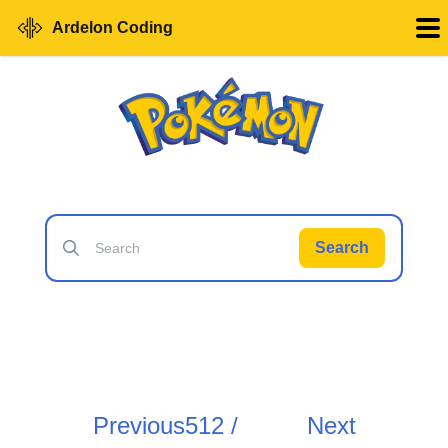
Ardelon Coding
Search
Previous
512 /
Next