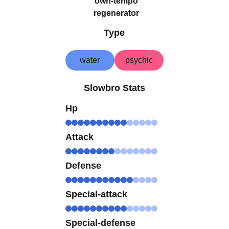
own-tempo
regenerator
Type
water
psychic
Slowbro Stats
Hp
Attack
Defense
Special-attack
Special-defense