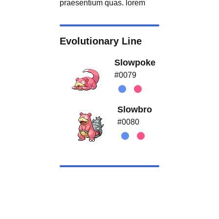
praesentium quas. lorem
Evolutionary Line
Slowpoke
#0079
Slowbro
#0080