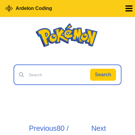
Ardelon Coding
Search
Previous
80 /
Next