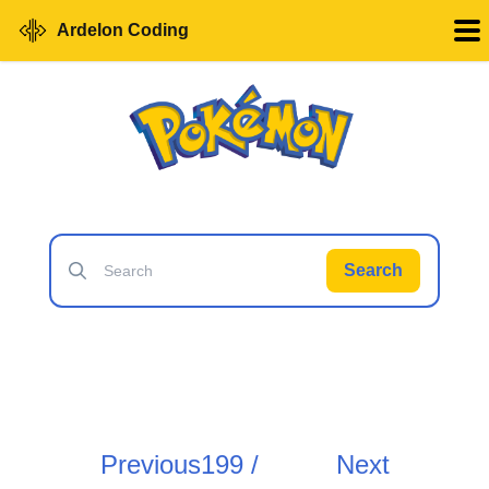
Ardelon Coding
Search
Previous
199 /
Next