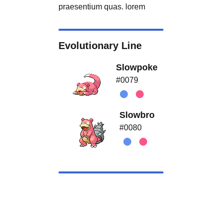
praesentium quas. lorem
Evolutionary Line
Slowpoke
#0079
Slowbro
#0080