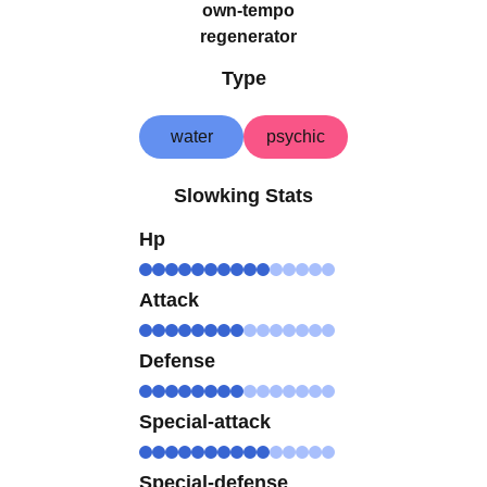
own-tempo
regenerator
Type
water
psychic
Slowking Stats
Hp
Attack
Defense
Special-attack
Special-defense