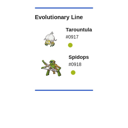
Evolutionary Line
Tarountula
#0917
Spidops
#0918