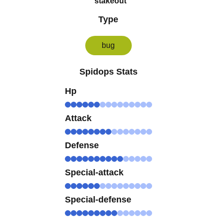
stakeout
Type
bug
Spidops Stats
Hp
Attack
Defense
Special-attack
Special-defense