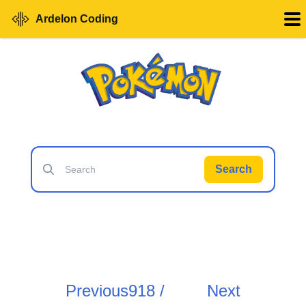
Ardelon Coding
Search
Previous
918 /
Next