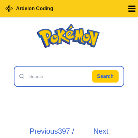
Ardelon Coding
Search
Previous
397 /
Next