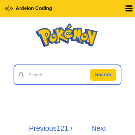
Ardelon Coding
Search
Previous
121 /
Next