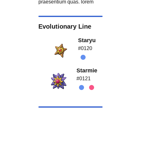
praesentium quas. lorem
Evolutionary Line
Staryu
#0120
Starmie
#0121