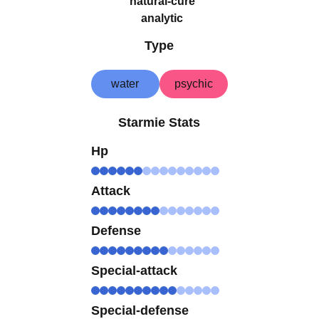
natural-cure
analytic
Type
water
psychic
Starmie Stats
Hp
Attack
Defense
Special-attack
Special-defense