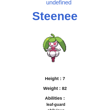
undefined
Steenee
Height :
7
Weight :
82
Abilities :
leaf-guard