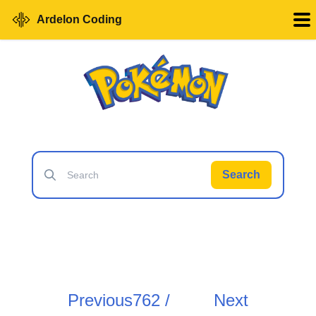
Ardelon Coding
Search
Previous
762 /
Next