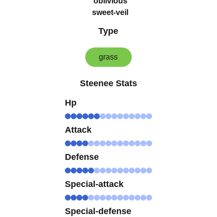
oblivious
sweet-veil
Type
grass
Steenee Stats
Hp
Attack
Defense
Special-attack
Special-defense