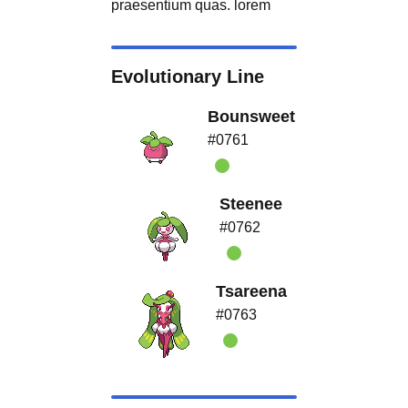
praesentium quas. lorem
Evolutionary Line
Bounsweet
#0761
Steenee
#0762
Tsareena
#0763