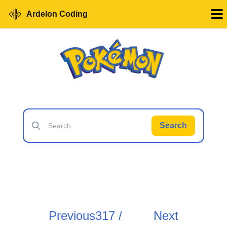
Ardelon Coding
Search
Previous
317 /
Next