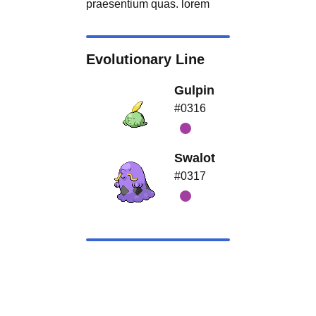
praesentium quas. lorem
Evolutionary Line
Gulpin
#0316
Swalot
#0317