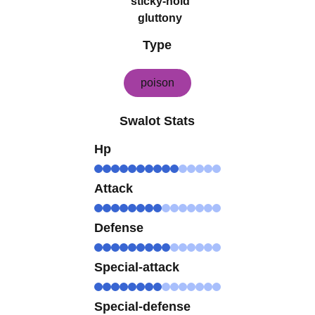
sticky-hold
gluttony
Type
poison
Swalot Stats
Hp
Attack
Defense
Special-attack
Special-defense