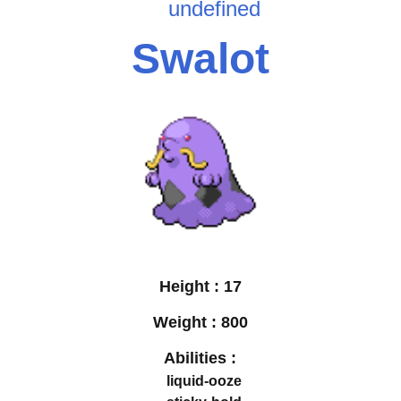
undefined
Swalot
Height :
17
Weight :
800
Abilities :
liquid-ooze