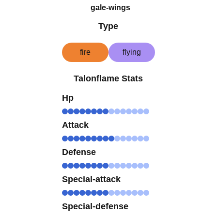
gale-wings
Type
fire
flying
Talonflame Stats
Hp
Attack
Defense
Special-attack
Special-defense