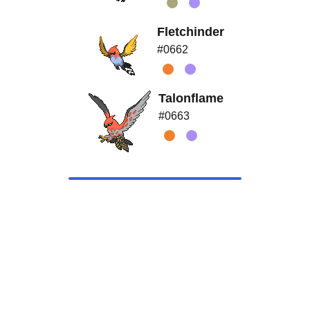
Fletchinder
#0662
Talonflame
#0663