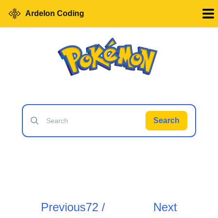
Ardelon Coding
Search
Previous
72 /
Next