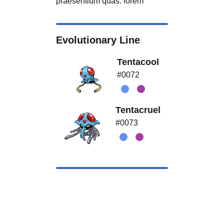
praesentium quas. lorem
Evolutionary Line
Tentacool
#0072
Tentacruel
#0073