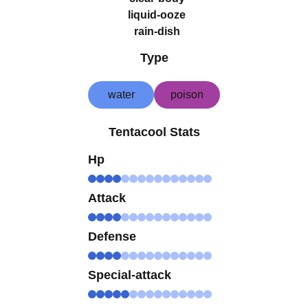
liquid-ooze
rain-dish
Type
water
poison
Tentacool Stats
Hp
Attack
Defense
Special-attack