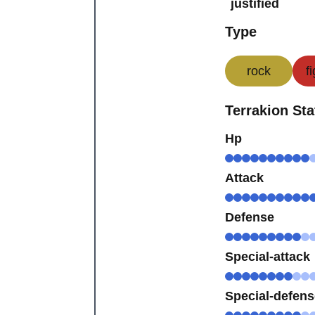
justified
Type
rock
f
Terrakion Sta
Hp
Attack
Defense
Special-attack
Special-defen