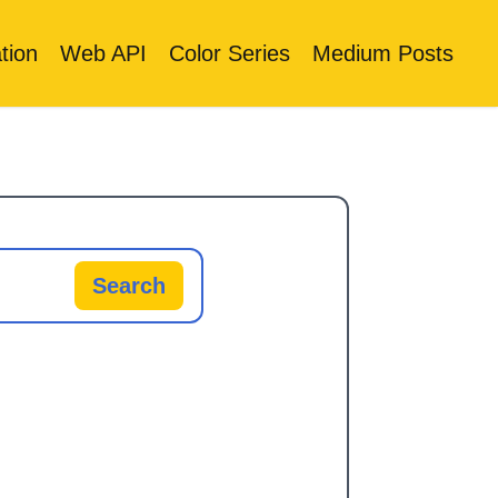
tion
Web API
Color Series
Medium Posts
Search