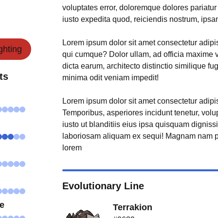
voluptates error, doloremque dolores pariatu
iusto expedita quod, reiciendis nostrum, ipsa
Lorem ipsum dolor sit amet consectetur adipisi
ighting
qui cumque? Dolor ullam, ad officia maxime 
dicta earum, architecto distinctio similique fu
ts
minima odit veniam impedit!
Lorem ipsum dolor sit amet consectetur adipisi
Temporibus, asperiores incidunt tenetur, volu
iusto ut blanditiis eius ipsa quisquam digniss
laboriosam aliquam ex sequi! Magnam nam p
lorem
Evolutionary Line
se
Terrakion