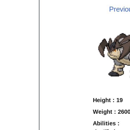
Previo
Height :
19
Weight :
260
Abilities :