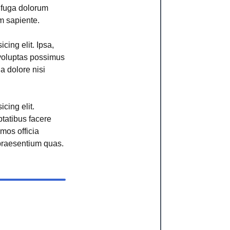
r fuga dolorum
m sapiente.
cing elit. Ipsa,
voluptas possimus
ga dolore nisi
cing elit.
ptatibus facere
imos officia
raesentium quas.