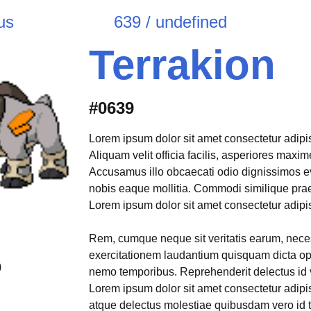
us
639 / undefined
Terrakion
#0639
Lorem ipsum dolor sit amet consectetur adipisi
Aliquam velit officia facilis, asperiores max
Accusamus illo obcaecati odio dignissimos e
nobis eaque mollitia. Commodi similique pr
Lorem ipsum dolor sit amet consectetur adipisi
Rem, cumque neque sit veritatis earum, neces
exercitationem laudantium quisquam dicta opt
0
nemo temporibus. Reprehenderit delectus id 
Lorem ipsum dolor sit amet consectetur adipis
atque delectus molestiae quibusdam vero id