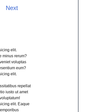
Next
cing elit.
ime minus rerum?
veniet voluptas
aesentium eum?
cing elit.
sitatibus repellat
io iusto ut amet
voluptatum!
icing elit. Eaque
 temporibus