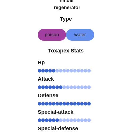
limber
regenerator
Type
poison
water
Toxapex Stats
Hp
Attack
Defense
Special-attack
Special-defense