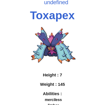
undefined
Toxapex
Height :
7
Weight :
145
Abilities :
merciless