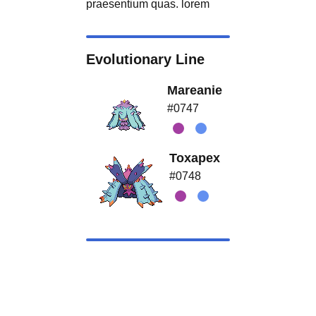
praesentium quas. lorem
Evolutionary Line
Mareanie
#0747
Toxapex
#0748