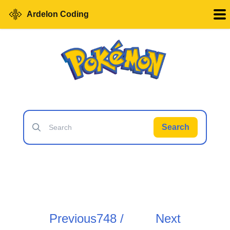
Ardelon Coding
Search
Previous
748 /
Next