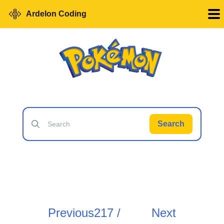
Ardelon Coding
Search
Previous
217 /
Next