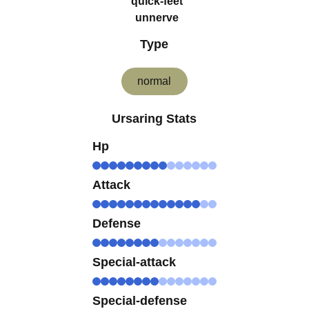
quick-feet
unnerve
Type
normal
Ursaring Stats
Hp
Attack
Defense
Special-attack
Special-defense