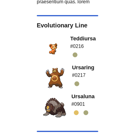
praesentium quas. lorem
Evolutionary Line
Teddiursa
#0216
Ursaring
#0217
Ursaluna
#0901