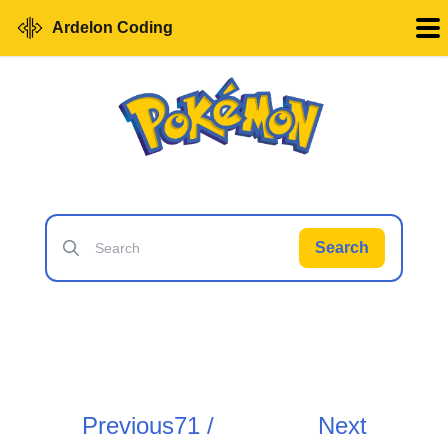
Ardelon Coding
Search
Previous
71 /
Next