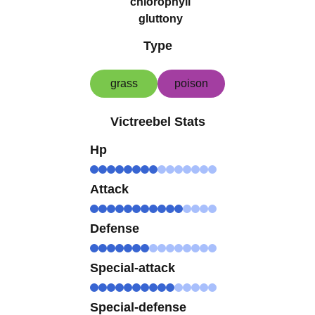
chlorophyll
gluttony
Type
grass
poison
Victreebel Stats
Hp
Attack
Defense
Special-attack
Special-defense