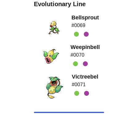
Evolutionary Line
Bellsprout
#0069
Weepinbell
#0070
Victreebel
#0071