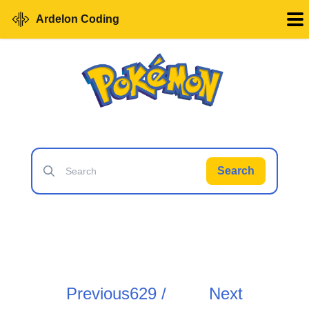
Ardelon Coding
Search
Previous
629 /
Next