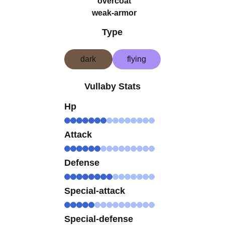
overcoat
weak-armor
Type
dark
flying
Vullaby Stats
Hp
Attack
Defense
Special-attack
Special-defense