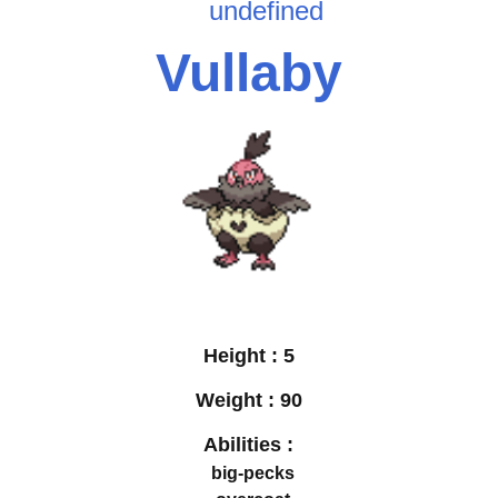
undefined
Vullaby
Height :
5
Weight :
90
Abilities :
big-pecks