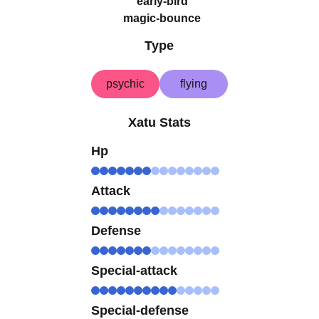
early-bird
magic-bounce
Type
psychic
flying
Xatu Stats
Hp
Attack
Defense
Special-attack
Special-defense