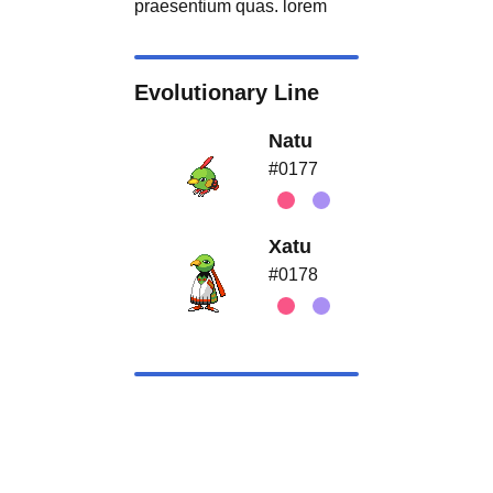
praesentium quas. lorem
Evolutionary Line
Natu
#0177
Xatu
#0178