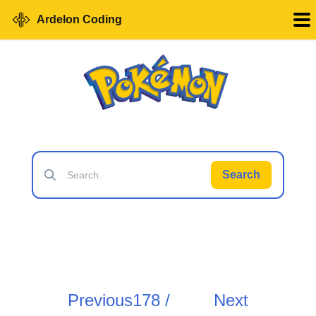
Ardelon Coding
Search
Previous
178 /
Next