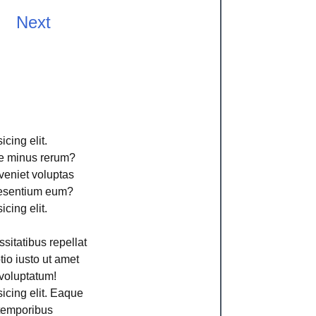
Next
cing elit.
ime minus rerum?
veniet voluptas
aesentium eum?
cing elit.
sitatibus repellat
io iusto ut amet
voluptatum!
icing elit. Eaque
 temporibus