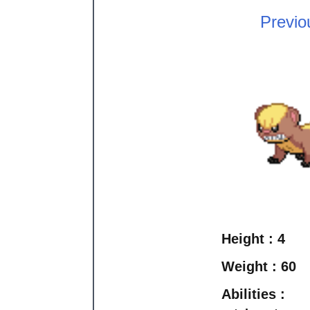
Previo
Height :
4
Weight :
60
Abilities :