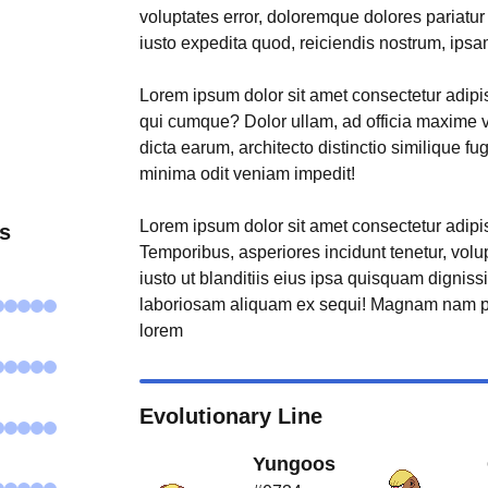
voluptates error, doloremque dolores pariatu
iusto expedita quod, reiciendis nostrum, ipsa
Lorem ipsum dolor sit amet consectetur adipisi
qui cumque? Dolor ullam, ad officia maxime 
dicta earum, architecto distinctio similique fu
minima odit veniam impedit!
Lorem ipsum dolor sit amet consectetur adipisi
s
Temporibus, asperiores incidunt tenetur, volu
iusto ut blanditiis eius ipsa quisquam digniss
laboriosam aliquam ex sequi! Magnam nam p
lorem
Evolutionary Line
Yungoos