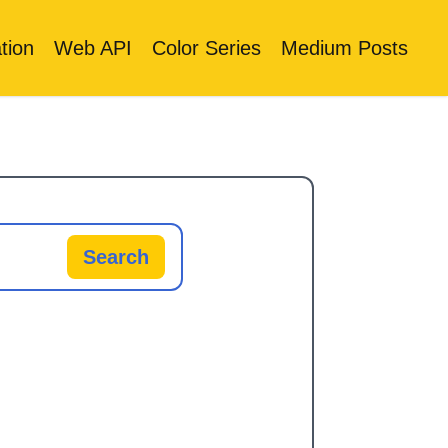
tion
Web API
Color Series
Medium Posts
Search