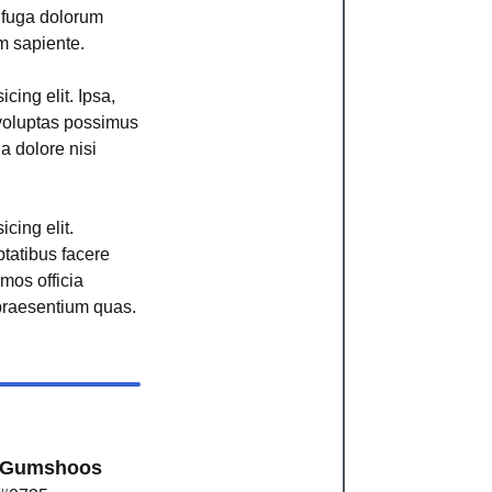
r fuga dolorum
m sapiente.
cing elit. Ipsa,
voluptas possimus
ga dolore nisi
cing elit.
ptatibus facere
imos officia
raesentium quas.
Gumshoos