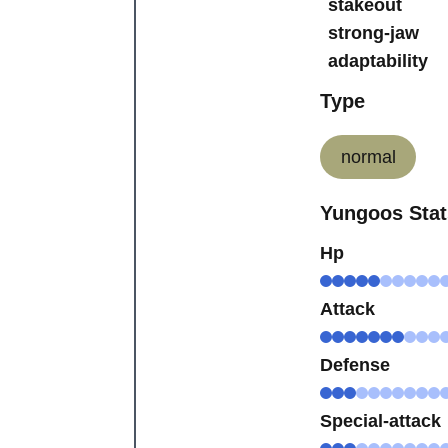
stakeout
strong-jaw
adaptability
Type
normal
Yungoos Stat
Hp
Attack
Defense
Special-attack