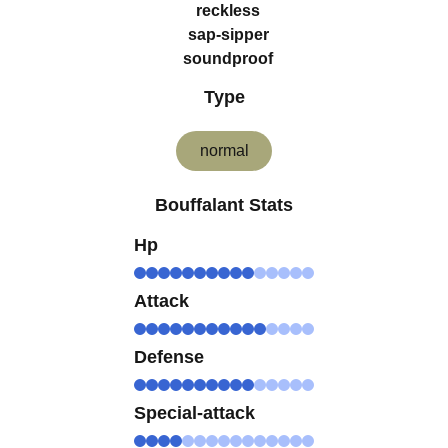
reckless
sap-sipper
soundproof
Type
normal
Bouffalant Stats
Hp
Attack
Defense
Special-attack