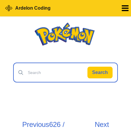
Ardelon Coding
Search
Previous
626 /
Next