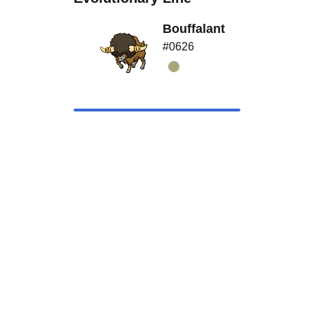
Bouffalant
#0626