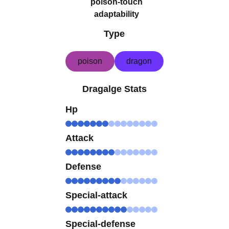
poison-touch
adaptability
Type
poison
dragon
Dragalge Stats
Hp
Attack
Defense
Special-attack
Special-defense