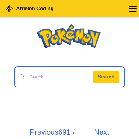
Ardelon Coding
Search
Previous
691 /
Next