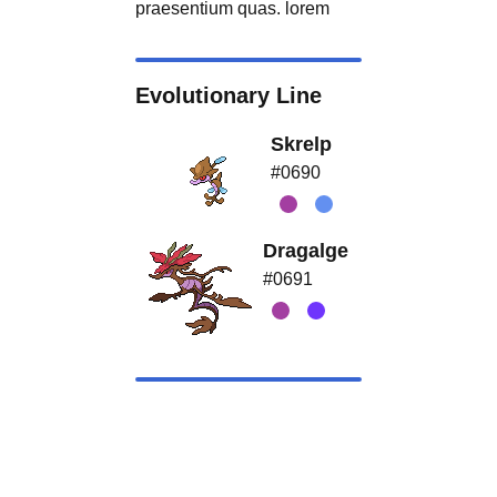
praesentium quas. lorem
Evolutionary Line
Skrelp
#0690
Dragalge
#0691