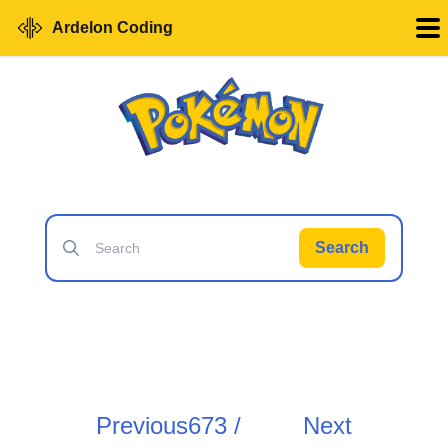
Ardelon Coding
Search
Previous
673 /
Next