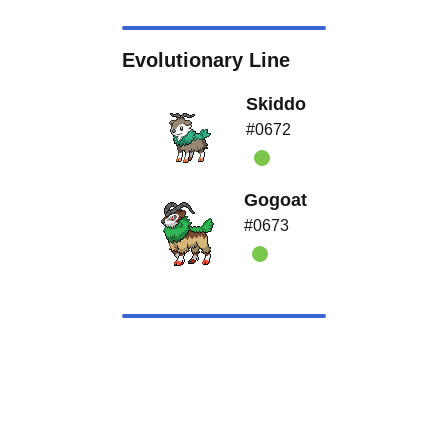
Evolutionary Line
Skiddo
#0672
Gogoat
#0673