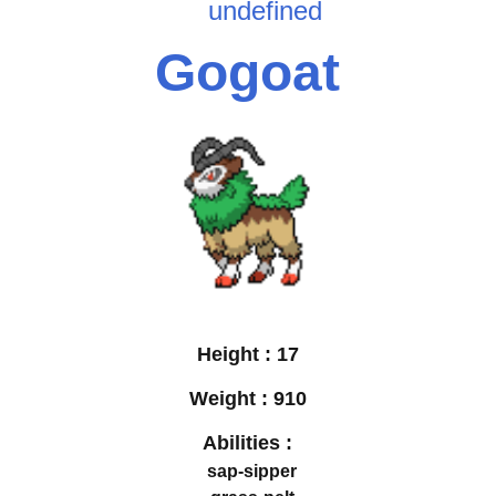
undefined
Gogoat
Height :
17
Weight :
910
Abilities :
sap-sipper