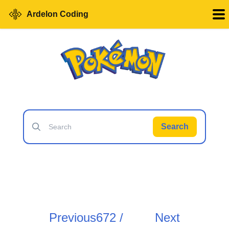
Ardelon Coding
Search
Previous
672 /
Next