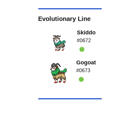
Evolutionary Line
Skiddo
#0672
Gogoat
#0673