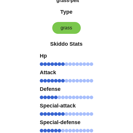
grass-pelt
Type
grass
Skiddo Stats
Hp
Attack
Defense
Special-attack
Special-defense