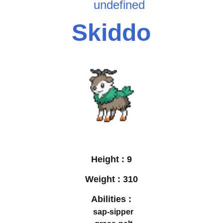
undefined
Skiddo
Height :
9
Weight :
310
Abilities :
sap-sipper