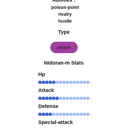
Abilities :
poison-point
rivalry
hustle
Type
poison
Nidoran-m Stats
Hp
Attack
Defense
Special-attack