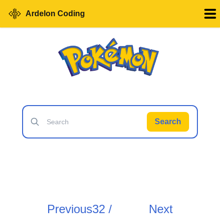
Ardelon Coding
Search
Previous
32 /
Next