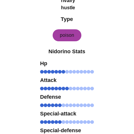
rivalry
hustle
Type
poison
Nidorino Stats
Hp
Attack
Defense
Special-attack
Special-defense