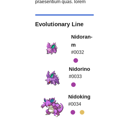
praesentium quas. lorem
Evolutionary Line
Nidoran-
m
#0032
Nidorino
#0033
Nidoking
#0034