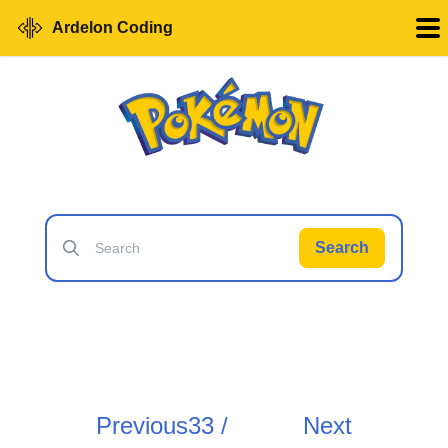
Ardelon Coding
Search
Previous
33 /
Next