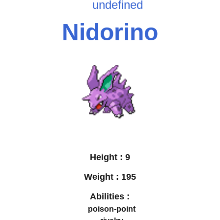
undefined
Nidorino
Height :
9
Weight :
195
Abilities :
poison-point