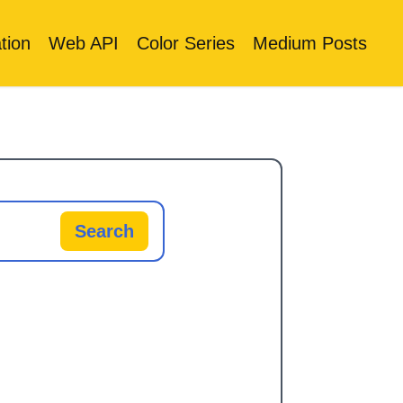
tion
Web API
Color Series
Medium Posts
Search