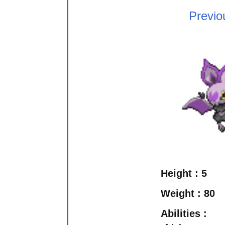
Previo
Height :
5
Weight :
80
Abilities :