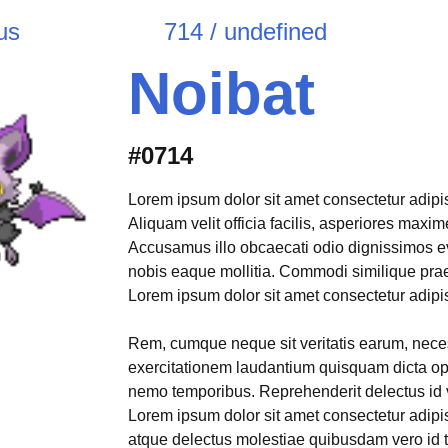
us
714 / undefined
Noibat
#0714
Lorem ipsum dolor sit amet consectetur adipisi
Aliquam velit officia facilis, asperiores max
Accusamus illo obcaecati odio dignissimos e
nobis eaque mollitia. Commodi similique pr
Lorem ipsum dolor sit amet consectetur adipisi
Rem, cumque neque sit veritatis earum, neces
exercitationem laudantium quisquam dicta opt
nemo temporibus. Reprehenderit delectus id 
Lorem ipsum dolor sit amet consectetur adipis
atque delectus molestiae quibusdam vero id