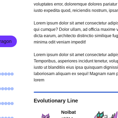
voluptates error, doloremque dolores pariatu
iusto expedita quod, reiciendis nostrum, ipsa
Lorem ipsum dolor sit amet consectetur adipisi
qui cumque? Dolor ullam, ad officia maxime 
dicta earum, architecto distinctio similique fu
ragon
minima odit veniam impedit!
Lorem ipsum dolor sit amet consectetur adipisi
Temporibus, asperiores incidunt tenetur, volu
iusto ut blanditiis eius ipsa quisquam digniss
laboriosam aliquam ex sequi! Magnam nam p
lorem
Evolutionary Line
Noibat