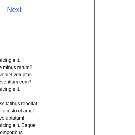
Next
cing elit.
ime minus rerum?
veniet voluptas
aesentium eum?
cing elit.
sitatibus repellat
io iusto ut amet
voluptatum!
icing elit. Eaque
 temporibus