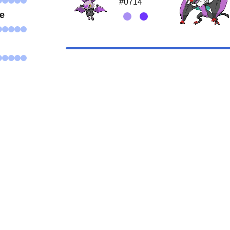
#0714
se