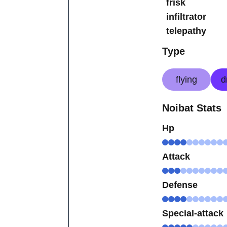
frisk
infiltrator
telepathy
Type
flying
d
Noibat Stats
Hp
Attack
Defense
Special-attack