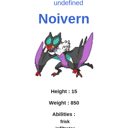
undefined
Noivern
Height :
15
Weight :
850
Abilities :
frisk