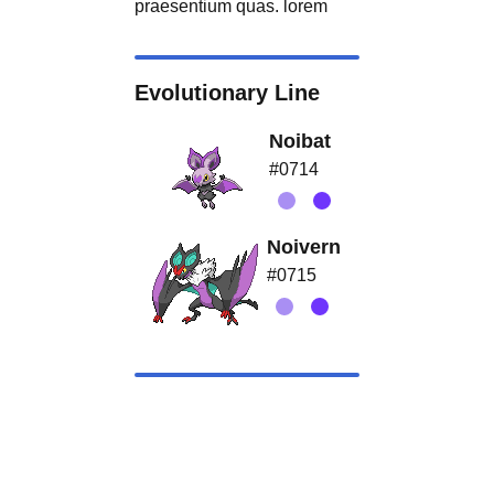
praesentium quas. lorem
Evolutionary Line
Noibat
#0714
Noivern
#0715