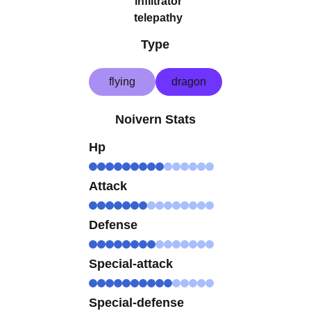
infiltrator
telepathy
Type
flying
dragon
Noivern Stats
Hp
Attack
Defense
Special-attack
Special-defense