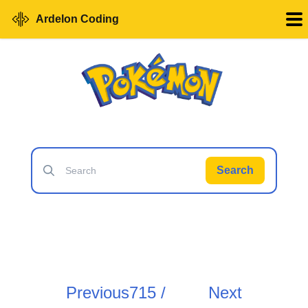
Ardelon Coding
Search
Previous
715 /
Next